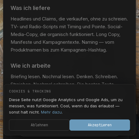
Was ich liefere
Headlines und Claims, die verkaufen, ohne zu schreien.
TV- und Radio-Scripts mit Timing und Pointe. Social-
Media-Copy, die organisch funktioniert. Long Copy,
Manifeste und Kampagnentexte. Naming — vom
Produktnamen bis zum Kampagnen-Hashtag.
Wie ich arbeite
Briefing lesen. Nochmal lesen. Denken. Schreiben.
Streichen. Nochmal schreiben. Die besten Texte
COOKIES & TRACKING
entstehen nicht im ersten Anlauf — aber auch nicht im
zwanzigsten. Irgendwo dazwischen liegt die Magie.
Diese Seite nutzt Google Analytics und Google Ads, um zu
messen, was funktioniert. Cool, wenn du das erlaubst —
Und ein guter Espresso.
sonst halt nicht.
Mehr dazu
.
Ablehnen
Akzeptieren
Projekt im Kopf? Oder erstmal quatschen?